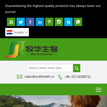
Guaranteeing the highest quality products has always been our
pursuit








hrvatski




sales@multihealth.cn
+86 -571-56390711
To