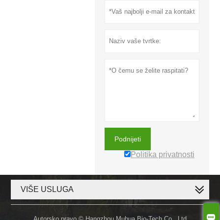
Podnijeti
Politika privatnosti
VIŠE USLUGA

Autorsko pravo © Hangzhou Muhua Bio-Tech Co., Ltd