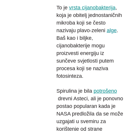
To je
vrsta cijanobakterija
,
koja je obitelj jednostaničnih
mikroba koji se često
nazivaju plavo-zeleni
alge
.
Baš kao i biljke,
cijanobakterije mogu
proizvesti energiju iz
sunčeve svjetlosti putem
procesa koji se naziva
fotosinteza.
Spirulina je bila
potrošeno
drevni Asteci, ali je ponovno
postao popularan kada je
NASA predložila da se može
uzgajati u svemiru za
korištenje od strane