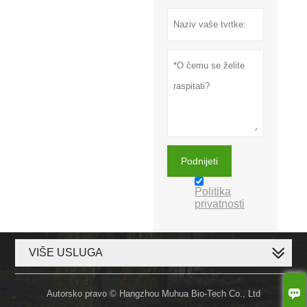
Podnijeti
Politika
privatnosti
VIŠE USLUGA

Autorsko pravo © Hangzhou Muhua Bio-Tech Co., Ltd