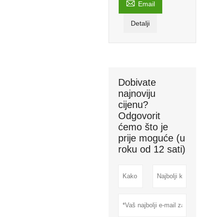

Email
Detalji
Dobivate
najnoviju
cijenu?
Odgovorit
ćemo što je
prije moguće (u
roku od 12 sati)