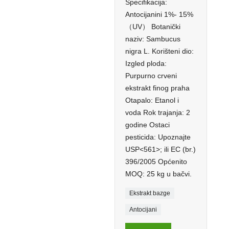
Specifikacija:
Antocijanini 1%- 15%
（UV） Botanički
naziv: Sambucus
nigra L. Korišteni dio:
Izgled ploda:
Purpurno crveni
ekstrakt finog praha
Otapalo: Etanol i
voda Rok trajanja: 2
godine Ostaci
pesticida: Upoznajte
USP<561>; ili EC (br.)
396/2005 Općenito
MOQ: 25 kg u bačvi.
Ekstrakt bazge
Antocijani