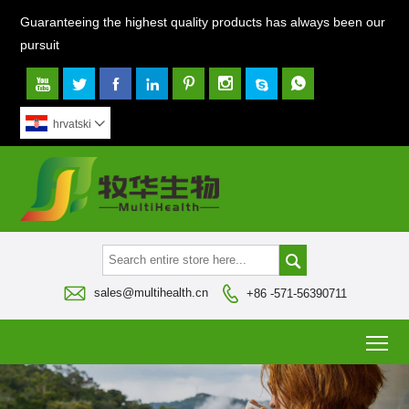
Guaranteeing the highest quality products has always been our
pursuit








hrvatski




sales@multihealth.cn
+86 -571-56390711
To