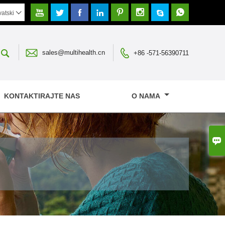








vatski




sales@multihealth.cn
+86 -571-56390711
KONTAKTIRAJTE NAS
O NAMA
