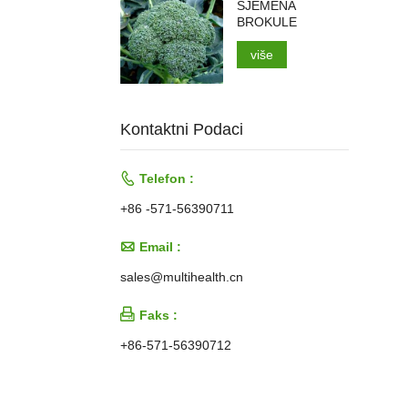
SJEMENA
BROKULE
više
Kontaktni Podaci

Telefon :
+86 -571-56390711

Email :
sales@multihealth.cn

Faks :
+86-571-56390712