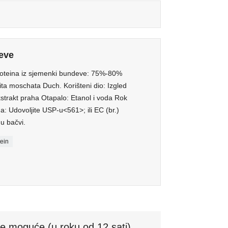
eve
proteina iz sjemenki bundeve: 75%-80%
ita moschata Duch. Korišteni dio: Izgled
kstrakt praha Otapalo: Etanol i voda Rok
da: Udovoljite USP-u<561>; ili EC (br.)
u bačvi.
tein
je moguće (u roku od 12 sati)