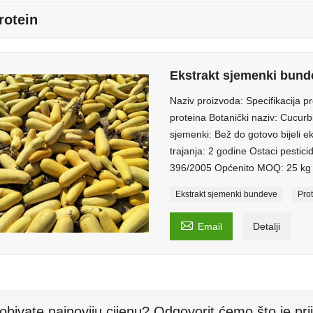
rotein
Ekstrakt sjemenki bund
Naziv proizvoda: Specifikacija 
proteina Botanički naziv: Cucurb
sjemenki: Bež do gotovo bijeli e
trajanja: 2 godine Ostaci pestici
396/2005 Općenito MOQ: 25 kg 
Ekstrakt sjemenki bundeve
Pro

Email
Detalji
obivate najnoviju cijenu? Odgovorit ćemo što je pri