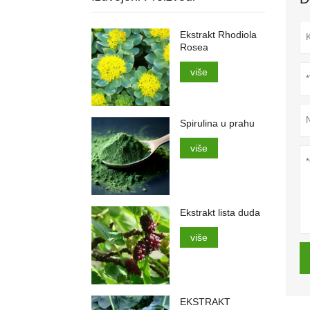
Ekstrakt Rhodiola
Rosea
više
Spirulina u prahu
više
Ekstrakt lista duda
više
EKSTRAKT