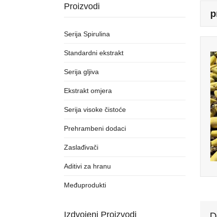
Proizvodi
p
Serija Spirulina
Standardni ekstrakt
Serija gljiva
Ekstrakt omjera
Serija visoke čistoće
Prehrambeni dodaci
Zaslađivači
Aditivi za hranu
Međuprodukti
Izdvojeni Proizvodi
D