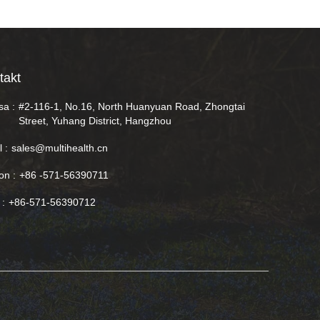
takt
sa :
#2-116-1, No.16, North Huanyuan Road, Zhongtai
Street, Yuhang District, Hangzhou
 :
sales@multihealth.cn
on :
+86 -571-56390711
 :
+86-571-56390712